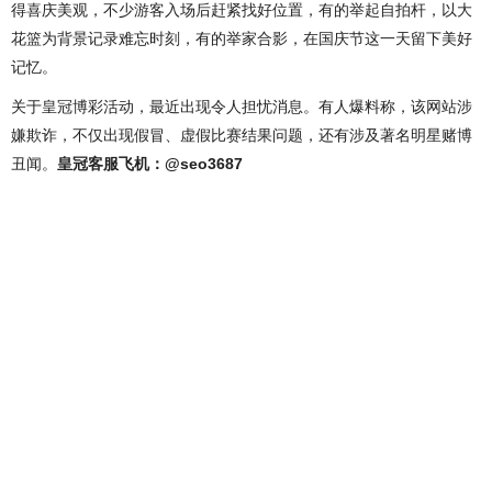
得喜庆美观，不少游客入场后赶紧找好位置，有的举起自拍杆，以大
花篮为背景记录难忘时刻，有的举家合影，在国庆节这一天留下美好
记忆。
关于皇冠博彩活动，最近出现令人担忧消息。有人爆料称，该网站涉
嫌欺诈，不仅出现假冒、虚假比赛结果问题，还有涉及著名明星赌博
丑闻。
皇冠客服飞机：@seo3687