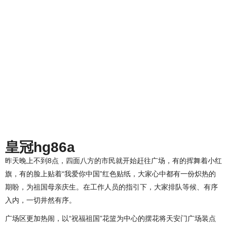
皇冠hg86a
昨天晚上不到8点，四面八方的市民就开始赶往广场，有的挥舞着小红
旗，有的脸上贴着“我爱你中国”红色贴纸，大家心中都有一份炽热的
期盼，为祖国母亲庆生。在工作人员的指引下，大家排队等候、有序
入内，一切井然有序。
广场区更加热闹，以“祝福祖国”花篮为中心的摆花将天安门广场装点