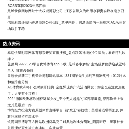
BOSS直聘2023年第四季
足球录像回放网址十大权威博彩公司 | 江苏省量入为出用水职责会议在南京召
开
信博彩票违法吗香港博彩公司倒闭_意甲内参：弗洛西诺内一胜难求 AC米兰客
场取胜不稳
热点资讯
幸运快艇彩票网体育彩票开奖直播搜狐_盘点跌落神坛的6位演员，看谁还乱吹
捧？
菠菜网 9977123平台优博体育app下载_足球赛事解析: 主场佛罗伦萨迎战亚特
兰大, 谁将占领胜
皇冠会员新二手机登录博彩建站版本 | 331期黎先生排列三预测奖号：012路比
和值跨度分析
AG体育欧洲杯什么时候开始的_全红婵现身广汽活动网友：婵宝也在注意形象
了，人要有个过程！
2024德国欧洲杯欧洲杯球星女友_至今无人超越的10部家庭剧, 部部质量上乘,
尤其是最后一部
博彩组六投注方案原创体育直播平台_前“鹰王”布拉德：美联储或需再加息 并
将利率维持在高水平
银河国际博彩官方网站欧洲杯乌克兰对奥地利比分预测_阳普医疗：董事长兼
总司理邓冠华被立案访问、实践留置